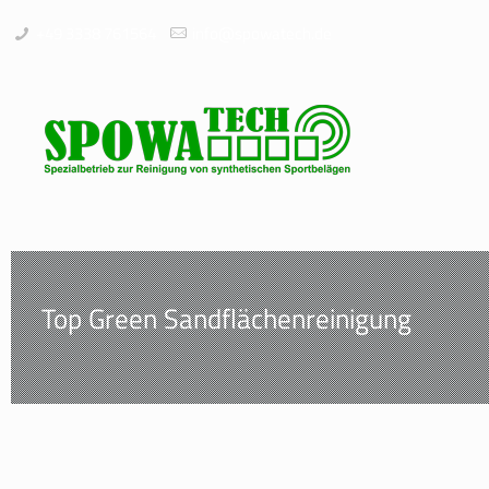
+49 3338 761564
info@spowatech.de
Top Green Sandflächenreinigung